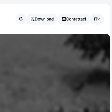
Download
Contattaci
IT
Avete
domande?
Siamo a vostra disposizione per
aiutarvi a trovare la soluzione di
sensori più adatta alla vostra
applicazione.