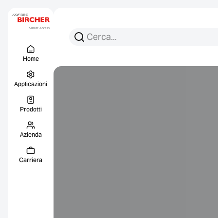
Cerca per:
Ricerca
Menu Titel
Collegament
Home
Applicazioni
Prodotti
Azienda
Carriera