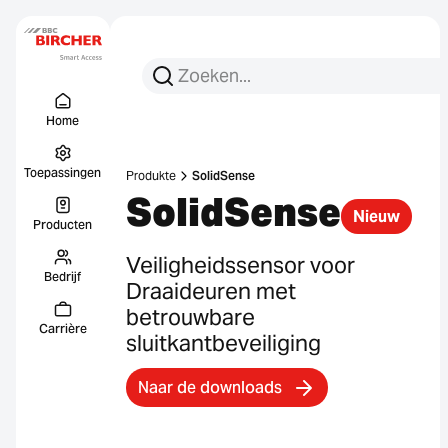
Zoeken:
Zoek op
Menu Titel
Links
Home
Toepassingen
Produkte
SolidSense
SolidSense
Nieuw
Producten
Veiligheidssensor voor
Bedrijf
Draaideuren met
betrouwbare
Carrière
sluitkantbeveiliging
Naar de downloads