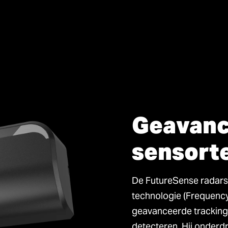
Geavanc
sensort
De FutureSense radar
technologie (Frequenc
geavanceerde tracking
detecteren. Hij onderdr