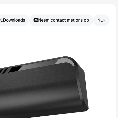
Downloads
Neem contact met ons op
NL
Heeft u nog
vragen?
Wij helpen u graag bij het vinden
van de juiste sensoroplossing
voor uw toepassing.