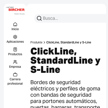
Busca:
Busca en
Menu Titel
Enlace
Inicio
Aplicaciones
Produkte
ClickLine, StandardLine y S-Line
ClickLine,
Productos
StandardLine y
S-Line
Empresa
Carrera
Bordes de seguridad
profesional
eléctricos y perfiles de goma
con bandas de seguridad
para portones automáticos,
puertas, barreras, transporte