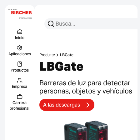
Busca:
Busca en
Menu Titel
Enlace
Inicio
Aplicaciones
Produkte
LBGate
LBGate
Productos
Barreras de luz para detectar
Empresa
personas, objetos y vehículos
Carrera
A las descargas
profesional