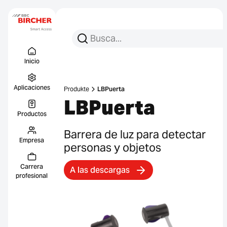
Busca:
Busca en
Menu Titel
Enlace
Inicio
Aplicaciones
Produkte
LBPuerta
LBPuerta
Productos
Barrera de luz para detectar
Empresa
personas y objetos
Carrera
A las descargas
profesional