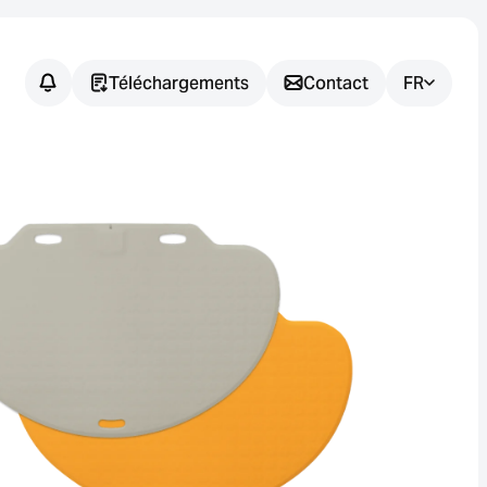
Téléchargements
Contact
FR
Vous avez
des
questions ?
Nous vous aidons à trouver la
solution de capteur adaptée à
votre application.