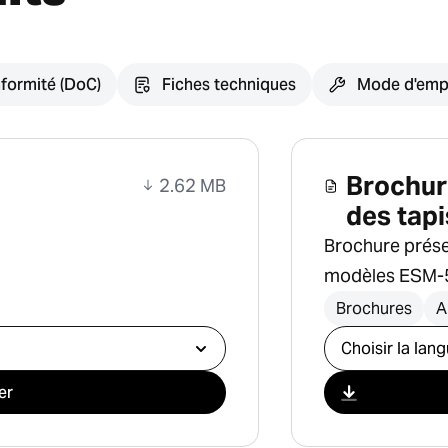
formité (DoC)
Fiches techniques
Mode d'emp
Brochure
2.62 MB
des tapi
Brochure présen
modèles ESM-5
Brochures
A
Sélectionner l
er