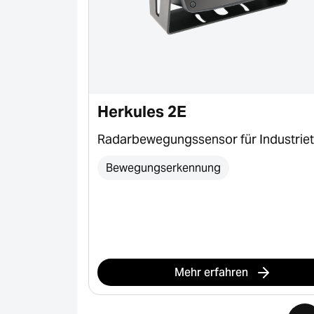
Herkules 2E
rielle Tore,
Radarbewegungssensor für Industrie
und Poller
Bewegungserkennung
schleife
Mehr erfahren