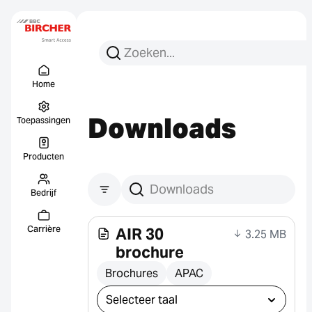
Zoeken:
Zoek op
Menu Titel
Links
Home
Downloads
Toepassingen
Producten
Bedrijf
Downloads zoeken
Carrière
AIR 30
3.25 MB
brochure
Brochures
APAC
Selecteer download