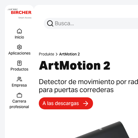
Busca:
Busca en
Menu Titel
Enlace
Inicio
Aplicaciones
Produkte
ArtMotion 2
ArtMotion 2
Productos
Detector de movimiento por rad
Empresa
para puertas correderas
Carrera
A las descargas
profesional