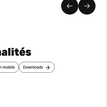
alités
n mobile
Downloads