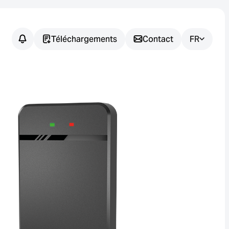
Téléchargements
Contact
FR
Vous avez
des
questions ?
Nous vous aidons à trouver la
solution de capteur adaptée à
votre application.