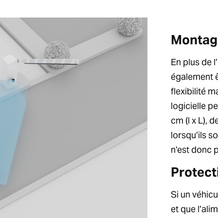
Montage 
En plus de l
également ê
flexibilité 
logicielle 
cm (l x L), 
lorsqu’ils s
n’est donc p
Protect
Si un véhicu
et que l’ali