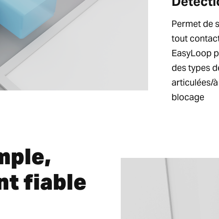
Détecti
Permet de sé
tout contac
EasyLoop pe
des types de
articulées/à
blocage
mple,
t fiable