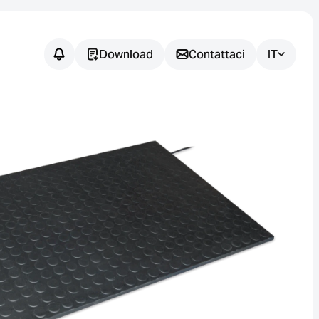
Download
Contattaci
IT
Avete
domande?
Siamo a vostra disposizione per
aiutarvi a trovare la soluzione di
sensori più adatta alla vostra
applicazione.