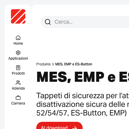
Cerca per:
Ricerca
Menu Titel
Home
Applicazioni
Produkte
MES, EMP e ES-Button
MES, EMP e 
Prodotti
Azienda
Tappeti di sicurezza per l’at
disattivazione sicura dell
Carriera
52/54/57, ES-Button, EMP)
Ai download