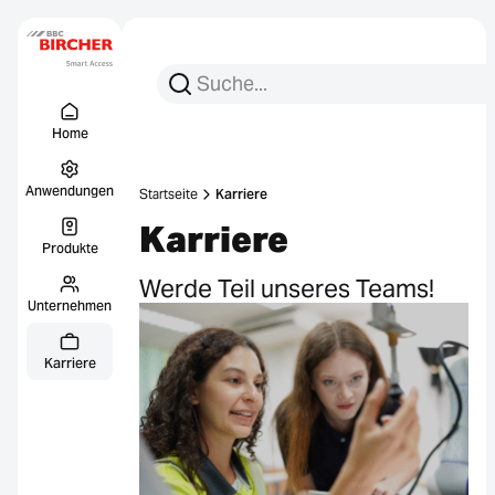
Suchen Sie nach:
Suche
Menu Titel
Links
Home
Anwendungen
Startseite
Karriere
Karriere
Produkte
Werde Teil unseres Teams!
Unternehmen
Karriere