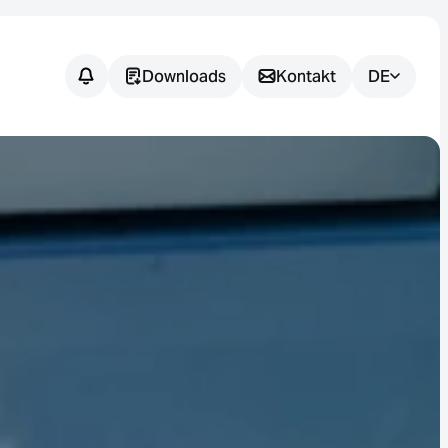
Downloads
Kontakt
DE
Noch
offene
Fragen?
Wir unterstützen Sie dabei, die
passende Sensorlösung für Ihre
Anwendung zu finden.