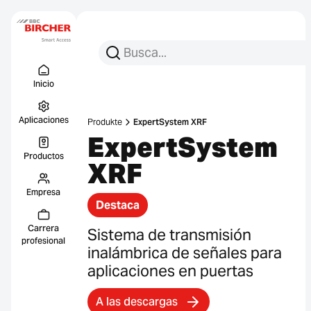
Busca:
Busca en
Menu Titel
Enlace
Inicio
Aplicaciones
Produkte
ExpertSystem XRF
ExpertSystem
Productos
XRF
Empresa
Destaca
Carrera
Sistema de transmisión
profesional
inalámbrica de señales para
aplicaciones en puertas
A las descargas