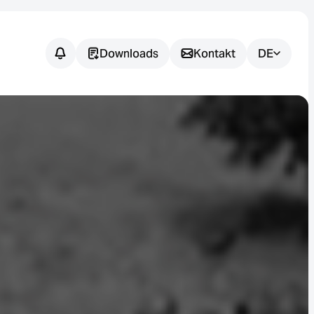
Downloads
Kontakt
DE
Noch
offene
Fragen?
Wir unterstützen Sie dabei, die
passende Sensorlösung für Ihre
Anwendung zu finden.