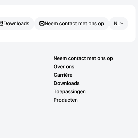
Downloads
Neem contact met ons op
NL
Heeft u nog
vragen?
Neem contact met ons op
Over ons
Wij helpen u graag bij het vinden
Carrière
van de juiste sensoroplossing
Downloads
voor uw toepassing.
Toepassingen
Producten