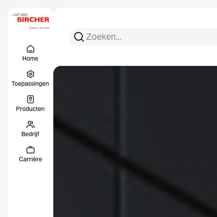
Zoeken:
Zoek op
Menu Titel
Links
Home
Toepassingen
Producten
Bedrijf
Carrière