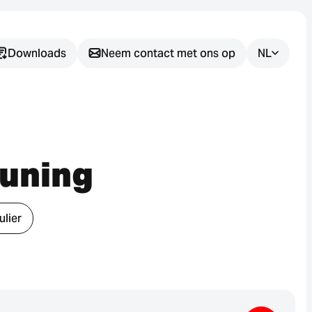
Downloads
Neem contact met ons op
NL
Heeft u nog
vragen?
Wij helpen u graag bij het vinden
euning
van de juiste sensoroplossing
voor uw toepassing.
lier