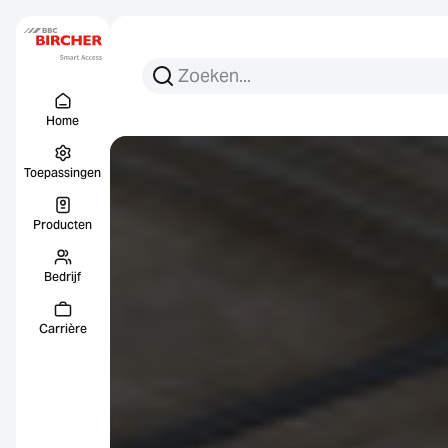
Zoeken:
Zoek op
Menu Titel
Links
Home
Toepassingen
Producten
Bedrijf
Carrière