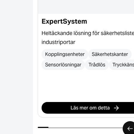
ExpertSystem
osensor för
Heltäckande lösning för säkerhetsliste
industriportar
etektering
Kopplingsenheter
Säkerhetskanter
Sensorlösningar
Trådlös
Tryckkäns
Läs mer om detta