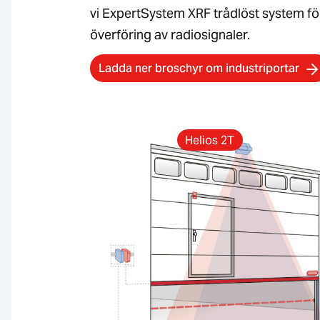
vi ExpertSystem XRF trådlöst system fö
överföring av radiosignaler.
Ladda ner broschyr om industriportar
Helios 2T