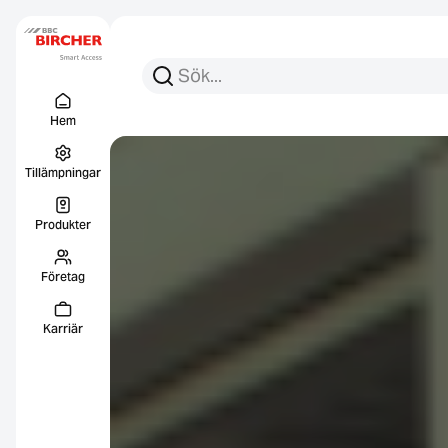
Sök efter:
Sök
Menu Titel
Länkar
Hem
Tillämpningar
Produkter
Företag
Karriär