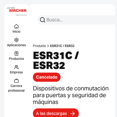
Busca:
Busca en
Menu Titel
Enlace
Inicio
Aplicaciones
Produkte
ESR31C / ESR32
ESR31C /
Productos
ESR32
Empresa
Cancelado
Carrera
Dispositivos de conmutación
profesional
para puertas y seguridad de
máquinas
A las descargas