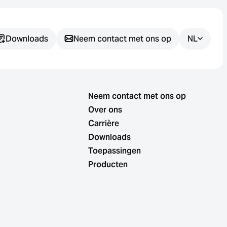
Downloads
Neem contact met ons op
NL
Heeft u nog
vragen?
Neem contact met ons op
Over ons
Wij helpen u graag bij het vinden
Carrière
van de juiste sensoroplossing
Downloads
voor uw toepassing.
Toepassingen
Producten