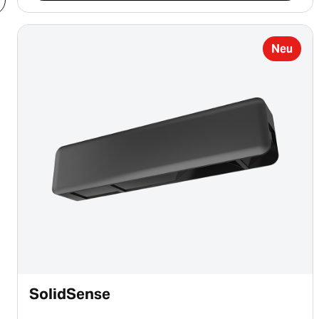
Neu
SolidSense