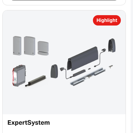
Highlight
ExpertSystem