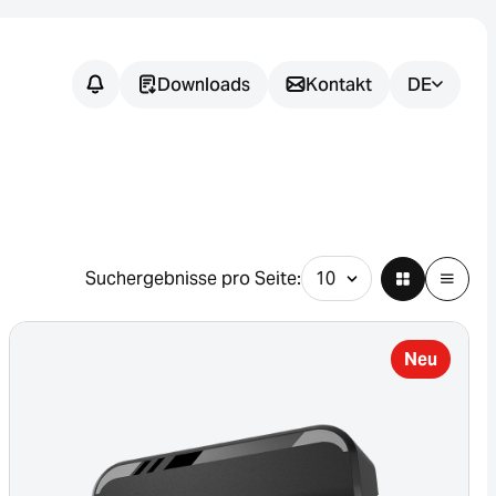
Downloads
Kontakt
DE
Noch
offene
Fragen?
Suchergebnisse pro Seite:
Wir unterstützen Sie dabei, die
passende Sensorlösung für Ihre
Neu
Anwendung zu finden.