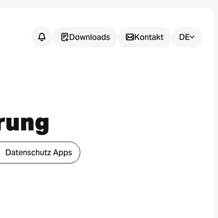
Downloads
Kontakt
DE
Noch
offene
Fragen?
rung
Wir unterstützen Sie dabei, die
passende Sensorlösung für Ihre
Datenschutz Apps
Anwendung zu finden.