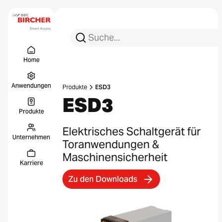
Suchen Sie nach:
Suche
Menu Titel
Links
Home
Anwendungen
Produkte
ESD3
ESD3
Produkte
Elektrisches Schaltgerät für
Unternehmen
Toranwendungen &
Maschinensicherheit
Karriere
Zu den Downloads