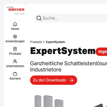
Suchen Sie nach:
Suche
Menu Titel
Links
Home
Anwendungen
Produkte
ExpertSystem
ExpertSystem
High
Produkte
Ganzheitliche Schaltleistenlösu
Unternehmen
Industrietore
Karriere
Zu den Downloads