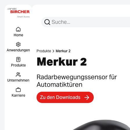
Suchen Sie nach:
Suche
Menu Titel
Links
Home
Anwendungen
Produkte
Merkur 2
Merkur 2
Produkte
Radarbewegungssensor für
Unternehmen
Automatiktüren
Karriere
Zu den Downloads