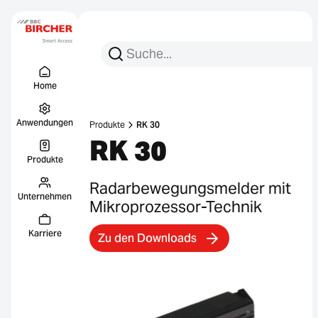
Suchen Sie nach:
Suche
Menu Titel
Links
Home
Anwendungen
Produkte
RK 30
RK 30
Produkte
Radarbewegungsmelder mit
Unternehmen
Mikroprozessor-Technik
Karriere
Zu den Downloads