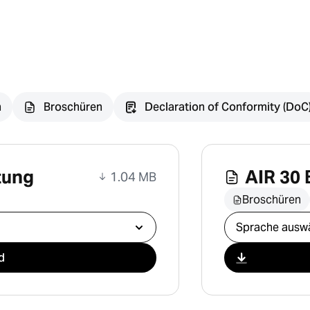
n
Broschüren
Declaration of Conformity (DoC
tung
AIR 30
1.04 MB
Broschüren
Download ausw
d