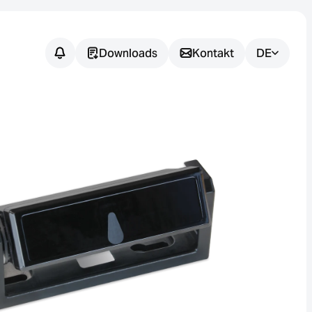
Downloads
Kontakt
DE
Noch
offene
Fragen?
Wir unterstützen Sie dabei, die
passende Sensorlösung für Ihre
Anwendung zu finden.