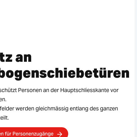
tz an
bogenschiebetüren
chützt Personen an der Hauptschliesskante vor
en.
sfelder werden gleichmässig entlang des ganzen
ilt.
en für Personenzugänge