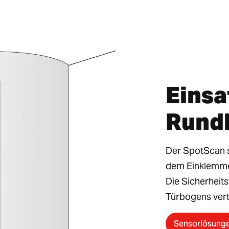
Einsa
Rund
Der SpotScan s
dem Einklemm
Die Sicherheit
Türbogens verte
Sensorlösung