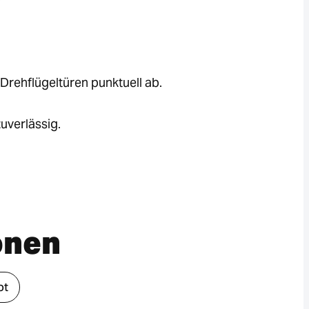
Drehflügeltüren punktuell ab.
uverlässig.
onen
ot