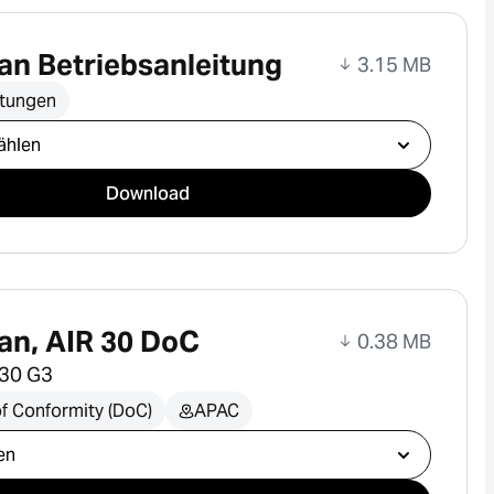
n Betriebsanleitung
3.15 MB
itungen
ählen
Download
an, AIR 30 DoC
0.38 MB
 30 G3
of Conformity (DoC)
APAC
ählen