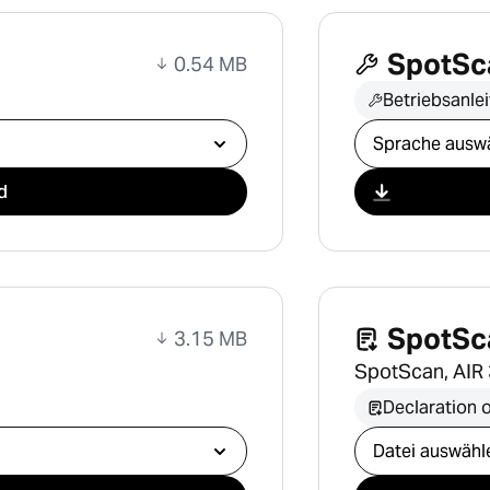
SpotSca
0.54 MB
Betriebsanle
Download ausw
d
SpotSc
3.15 MB
SpotScan, AIR
Declaration 
Download ausw