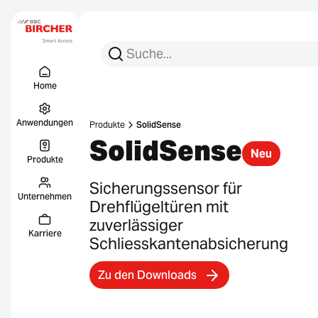
Suchen Sie nach:
Suche
Menu Titel
Links
Home
Anwendungen
Produkte
SolidSense
SolidSense
Neu
Produkte
Sicherungssensor für
Unternehmen
Drehflügeltüren mit
zuverlässiger
Karriere
Schliesskantenabsicherung
Zu den Downloads