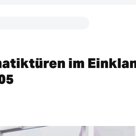
Links
atiktüren im Einkla
05