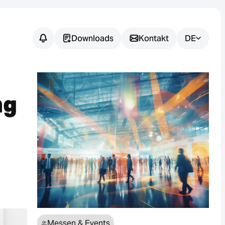
Downloads
Kontakt
DE
Noch
offene
ng
Fragen?
Wir unterstützen Sie dabei, die
passende Sensorlösung für Ihre
Anwendung zu finden.
Messen & Events