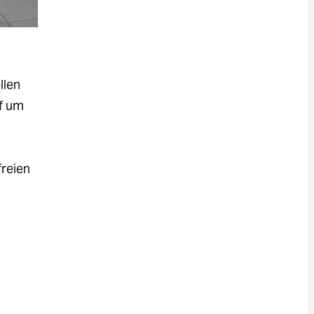
llen
f um
reien