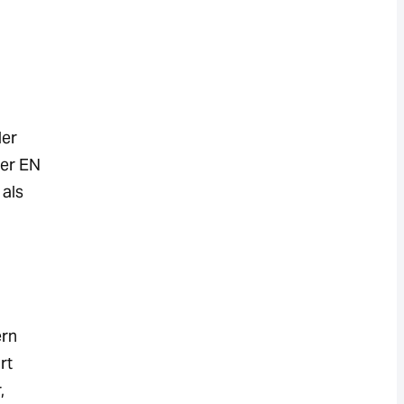
der
der EN
 als
ern
rt
,