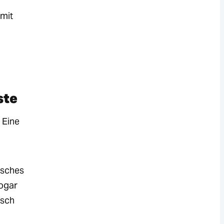
 mit
ste
 Eine
isches
sogar
isch